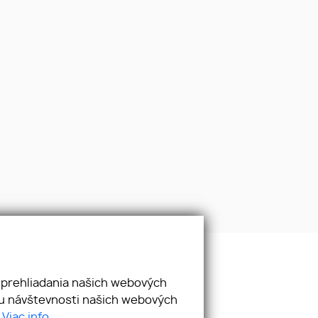
 prehliadania našich webových
E-mail
zu návštevnosti našich webových
info@realitygemer.com
.
Viac info