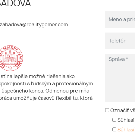
BADOVÁ
zabadova@realitygemer.com
jsť najlepšie možné riešenia ako
h spokojnosti s ľudským a profesionálnym
do úspešného konca. Odmenou pre mňa
 práca umožňuje časovú flexibilitu, ktorá
Označiť v
Súhlasí
Súhlas