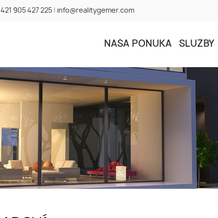
421 905 427 225
|
info@realitygemer.com
NAŠA PONUKA
SLUŽBY