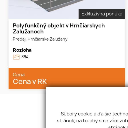
Exkluzívna ponuka
Polyfunkčný objekt v Hrnčiarskych
Zalužanoch
Predaj, Hrnčiarske Zalužany
Rozloha
384
Cena
Cena v RK
Súbory cookie a ďalšie techn
Adresa
stránok, na to, aby sme vám zo
Hatvániho 2A, Rimavská Sobota 97901
stránok 