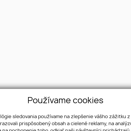
Používame cookies
ológie sledovania používame na zlepšenie vášho zážitku z
Telefón
brazovali prispôsobený obsah a cielené reklamy, na analý
+421 903 966 800
a na pochopenie toho, odkiaľ naši návštevníci prichádzajú