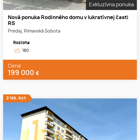
Exkluzívna ponuka
Nová ponuka Rodinného domu v lukratívnej časti
RS
Predaj, Rimavská Sobota
Rozloha
180
Cena
199 000
€
2 izb. byt