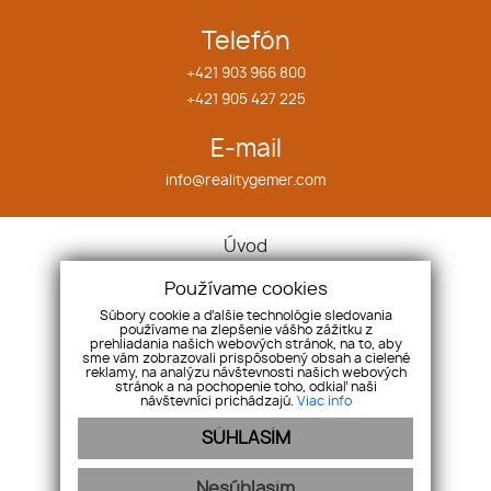
Telefón
+421 903 966 800
+421 905 427 225
E-mail
info@realitygemer.com
Úvod
Hypotéka
Používame cookies
Služby
Súbory cookie a ďalšie technológie sledovania
O nás
používame na zlepšenie vášho zážitku z
prehliadania našich webových stránok, na to, aby
Náš tím
sme vám zobrazovali prispôsobený obsah a cielené
reklamy, na analýzu návštevnosti našich webových
Kontakt
stránok a na pochopenie toho, odkiaľ naši
návštevníci prichádzajú.
Viac info
Naša ponuka
Ponuka/dopyt
SÚHLASÍM
Referencie
Reklamácia
Nesúhlasím