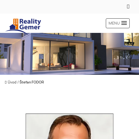
MENU
Úvod
/
Štefan FODOR