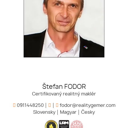
Štefan FODOR
Certifikovaný realitný maklér
0911448250
fodor@realitygemer.com
Slovensky
Magyar
Česky