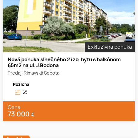
Exkluzívna ponuka
Nová ponuka slnečného 2 izb. bytu s balkónom
65m2 na ul. J.Bodona
Predaj, Rimavská Sobota
Rozloha
65
Cena
73 000
€