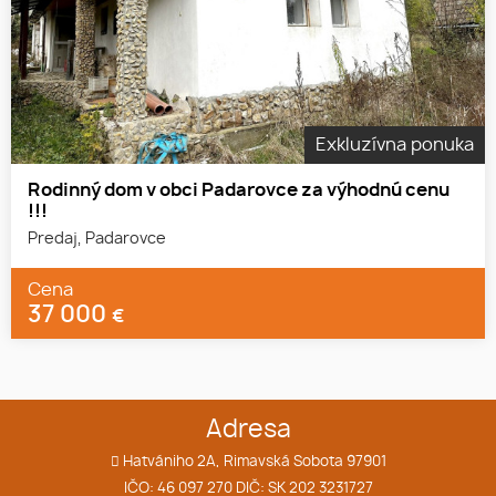
Exkluzívna ponuka
Rodinný dom v obci Padarovce za výhodnú cenu
!!!
Predaj, Padarovce
Cena
37 000
€
Adresa
Hatvániho 2A, Rimavská Sobota 97901
IČO: 46 097 270 DIČ: SK 202 3231727