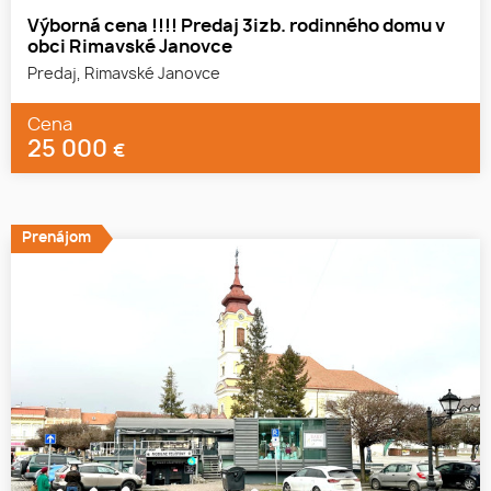
Výborná cena !!!! Predaj 3izb. rodinného domu v
obci Rimavské Janovce
Predaj, Rimavské Janovce
Cena
25 000
€
Prenájom