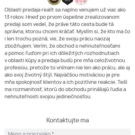
Oblasti predaja realít sa naplno venujem už viac ako
13 rokov. Hneď po prvom úspešne zrealizovanom
predaji som vedel, že práve táto cesta bude tá
správna, ktorou chcem kráčať. Myslím si, že kto ma čo
i len trochu pozná, vie, že svoju prácu naozaj
zbožňujem. Verím, že obchod s nehnuteľnosťami
a pomoc ľuďom pri ich dôležitých rozhodnutiach
v oblasti kúpy a predaja budú pre mňa celoživotnou
profesiou, pretože to vnímam nie len ako prácu, ale aj
ako svoj životný štýl. Najväčšou motiváciou je pre
mňa spokojnosť klientov a ich pozitívne reakcie. Teší
ma rozmanitosť, ktorú do obchodu prinášajú ľudia a
nehnuteľnosti svojou jedinečnosťou.
Kontaktujte ma