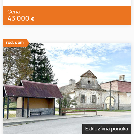
Cena
43 000
€
rod. dom
Exkluzívna ponuka