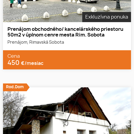
Exkluzívna ponuka
Prenájom obchodného/ kancelárského priestoru
50m2 v úplnom cenre mesta Rim. Sobota
Prenájom, Rimavská Sobota
Cena
450
€/mesiac
Rod.Dom