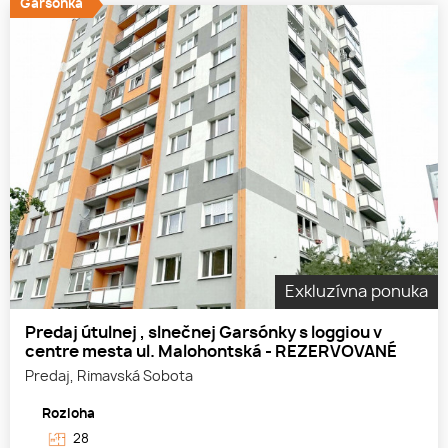
Garsónka
Exkluzívna ponuka
Predaj útulnej , slnečnej Garsónky s loggiou v
centre mesta ul. Malohontská - REZERVOVANÉ
Predaj, Rimavská Sobota
Rozloha
28