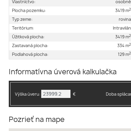
Vlastníctvo:
osobn
Plocha pozemku:
3419 m
Typ zeme:
rovin
Teritórium:
Intravilá
Úžitková plocha:
3419 m
Zastavaná plocha:
334 m
Podlahová plocha:
129 m
Informatívna úverová kalkulačka
Výška úveru:
€
Doba splácan
Pozrieť na mape