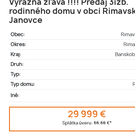
Výrazná zľava !!!! Predaj 3izb.
rodinného domu v obci Rimavs
Janovce
Obec:
Rimav
Okres:
Rima
Kraj:
Banskoby
Druh:
Typ:
Typ domu:
Iné:
29 999 €
Splátka úveru:
66.66 €
*