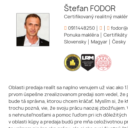
Štefan FODOR
Certifikovaný realitný maklér
0911448250
fodor@r
Ponuka makléra
Certifikáty
Slovensky
Magyar
Česky
Oblasti predaja realít sa naplno venujem už viac ako 
prvom úspešne zrealizovanom predaji som vedel, že 
bude tá správna, ktorou chcem kráčať. Myslím si, že kt
trochu pozná, vie, že svoju prácu naozaj zbožňujem.
s nehnuteľnosťami a pomoc ľuďom pri ich dôležitých
v oblasti kúpy a predaja budú pre mňa celoživotnou p