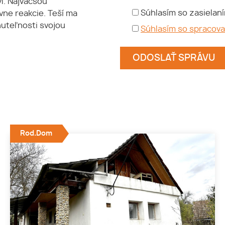
ýl. Najväčšou
Súhlasím so zasielan
vne reakcie. Teší ma
nuteľnosti svojou
Súhlasím so spracov
Rod.Dom