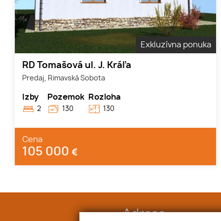
Exkluzívna ponuka
RD Tomašová ul. J. Kráľa
Predaj, Rimavská Sobota
Izby
Pozemok
Rozloha
2
130
130
Cena
105 000
€
Adresa