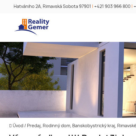
Hatvániho 2A, Rimavská Sobota 97901
|
+421 903 966 800
|
+
Úvod
/
Predaj, Rodinný dom, Banskobystrický kraj, Rimavs