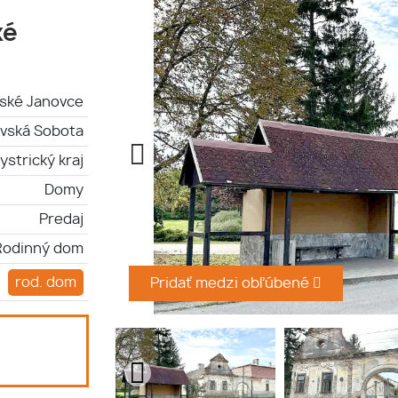
ké
ské Janovce
vská Sobota
strický kraj
Domy
Predaj
Rodinný dom
rod. dom
Pridať medzi obľúbené