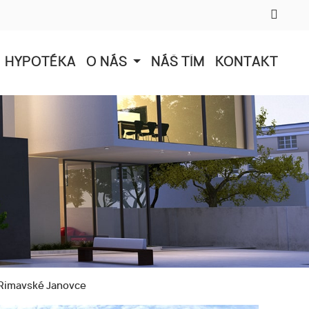
HYPOTÉKA
O NÁS
NÁŠ TÍM
KONTAKT
i Rimavské Janovce