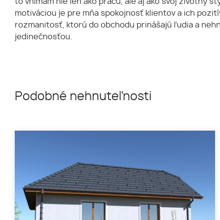
to vnímam nie len ako prácu, ale aj ako svoj životný št
motiváciou je pre mňa spokojnosť klientov a ich pozití
rozmanitosť, ktorú do obchodu prinášajú ľudia a neh
jedinečnosťou.
Podobné nehnuteľnosti