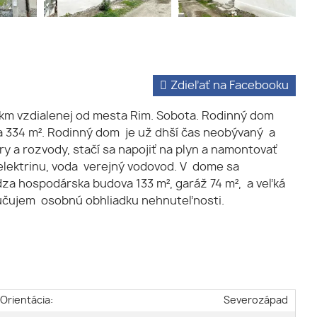
Zdieľať na Facebooku
 km vzdialenej od mesta Rim. Sobota. Rodinný dom
a 334 m². Rodinný dom je už dhší čas neobývaný a
y a rozvody, stačí sa napojiť na plyn a namontovať
 elektrinu, voda verejný vodovod. V dome sa
za hospodárska budova 133 m², garáž 74 m², a veľká
oručujem osobnú obhliadku nehnuteľnosti.
Orientácia:
Severozápad