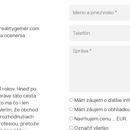
ealitygemer.com
 a ocenenia
13 rokov. Hneď po
práve táto cesta
Mám záujem o ďalšie inf
o ma čo i len
Mám záujem o obhliadku
 Verím, že obchod
 rozhodnutiach
Navrhujem cenu ... EUR.
rofesiou, pretože
Označiť všetko