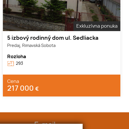
Exkluzívna ponuka
5 izbový rodinný dom ul. Sedliacka
Predaj, Rimavská Sobota
Rozloha
293
Cena
217 000
€
E-mail