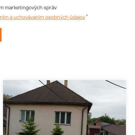
ím marketingových správ
*
aním a uchovávaním osobných údajov