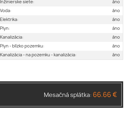
Inžinierske siete:
áno
Voda:
áno
Elektrika:
áno
Plyn:
áno
Kanalizácia:
áno
Plyn - blízko pozemku:
áno
Kanalizácia - na pozemku - kanalizácia:
áno
66.66 €
Mesačná splátka: