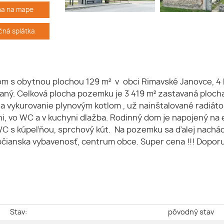
ha na mape
ná splátka
om s obytnou plochou 129 m² v obci Rimavské Janovce, 4
aný. Celková plocha pozemku je 3 419 m² zastavaná ploch
a vykurovanie plynovým kotlom , už nainštalované radiátor
ľni, vo WC a v kuchyni dlažba. Rodinný dom je napojený na
WC s kúpeľňou, sprchový kút. Na pozemku sa ďalej nachád
občianska vybavenosť, centrum obce. Super cena !!! Dop
e
Stav:
pôvodný stav