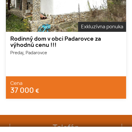
Exkluzívna ponuka
Rodinný dom v obci Padarovce za
výhodnú cenu !!!
Predaj, Padarovce
Cena
37 000
€
Telefón