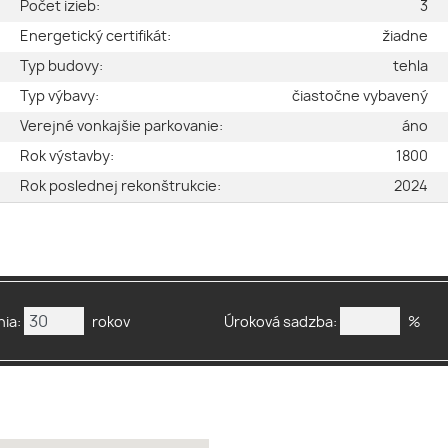
é
Počet izieb:
3
2
Energetický certifikát:
žiadne
a
Typ budovy:
tehla
n
Typ výbavy:
čiastočne vybavený
2
Verejné vonkajšie parkovanie:
áno
2
Rok výstavby:
1800
2
Rok poslednej rekonštrukcie:
2024
ia:
rokov
Úroková sadzba:
%