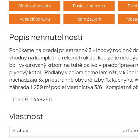
Sledovať ponuku
Poslať známemu
Polo
Vytlačiť ponuku
Mám záujem
Mesač
Popis nehnuteľnosti
Ponúkame na predaj priestranný 3 - izbový rodinný d
vhodný na kompletnú rekonštrukciu, keďže je neobýv
bol vykurovaný krbom na tuhé palivo + predpríprava n
plynový kotol . Podlahy v celom dome laminát, v kúpe
nachádzajú 3x priestranné obytné izby, 1x kuchyňa, 
záhrada 1 259 m² podiel vlastníctva 3/6. Kompletná 
Tel: 0911 448250.
Vlastnosti
Status:
aktívn