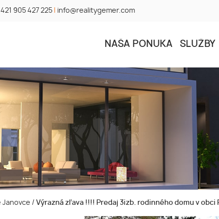
421 905 427 225
|
info@realitygemer.com
NAŠA PONUKA
SLUŽBY
ké Janovce
/
Výrazná zľava !!!! Predaj 3izb. rodinného domu v obc