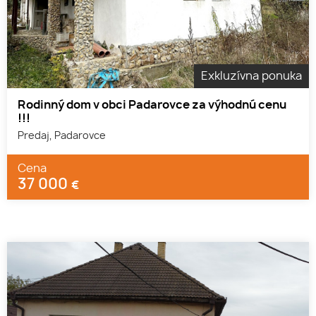
Exkluzívna ponuka
Rodinný dom v obci Padarovce za výhodnú cenu
!!!
Predaj, Padarovce
Cena
37 000
€