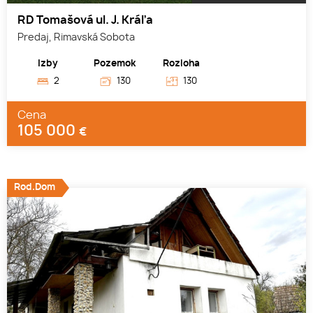
RD Tomašová ul. J. Kráľa
Predaj, Rimavská Sobota
Izby
Pozemok
Rozloha
2
130
130
Cena
105 000
€
Rod.Dom