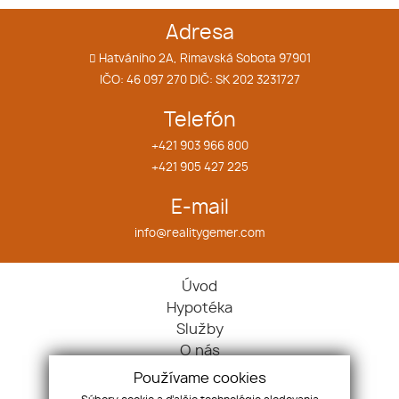
Adresa
Hatvániho 2A, Rimavská Sobota 97901
IČO: 46 097 270 DIČ: SK 202 3231727
Telefón
+421 903 966 800
+421 905 427 225
E-mail
info@realitygemer.com
Úvod
Hypotéka
Služby
O nás
Náš tím
Používame cookies
Kontakt