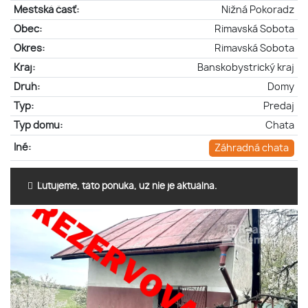
Mestská časť:
Nižná Pokoradz
Obec:
Rimavská Sobota
Okres:
Rimavská Sobota
Kraj:
Banskobystrický kraj
Druh:
Domy
Typ:
Predaj
Typ domu:
Chata
Iné:
Záhradná chata
Ľutujeme, táto ponuka, už nie je aktuálna.