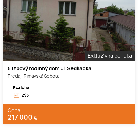
Exkluzívna ponuka
5 izbový rodinný dom ul. Sedliacka
Predaj, Rimavská Sobota
Rozloha
293
Cena
217 000
€